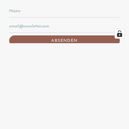
ABSENDEN
Diese Website ist durch hCaptcha geschützt und es gelten die
allgemeinen
Geschäftsbedingungen
und
Datenschutzbestimmungen
von hCaptcha.